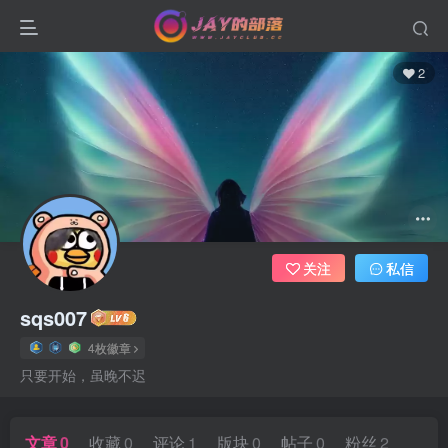
2
关注
私信
sqs007
4枚徽章
只要开始，虽晚不迟
文章
0
收藏
0
评论
1
版块
0
帖子
0
粉丝
2