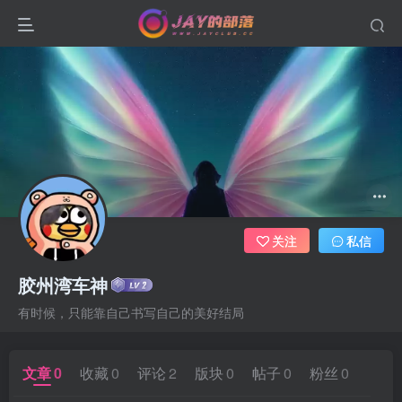
关注
私信
胶州湾车神
有时候，只能靠自己书写自己的美好结局
文章
0
收藏
0
评论
2
版块
0
帖子
0
粉丝
0