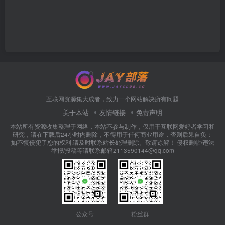
互联网资源集大成者，致力一个网站解决所有问题
关于本站
友情链接
免责声明
本站所有资源收集整理于网络，本站不参与制作，仅用于互联网爱好者学习和
研究，请在下载后24小时内删除，不得用于任何商业用途，否则后果自负；
如不慎侵犯了您的权利,请及时联系站长处理删除。敬请谅解！ 侵权删帖/违法
举报/投稿等请联系邮箱2113590144@qq.com
公众号
粉丝群