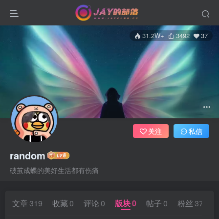
31.2W+
3492
37
关注
私信
random
破茧成蝶的美好生活都有伤痛
文章
319
收藏
0
评论
0
版块
0
帖子
0
粉丝
37