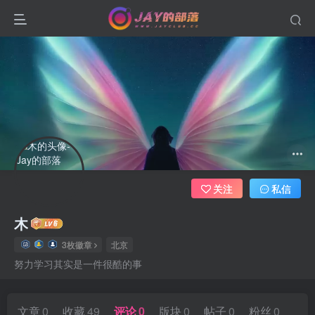
关注
私信
木
3枚徽章
北京
努力学习其实是一件很酷的事
文章
0
收藏
49
评论
0
版块
0
帖子
0
粉丝
0