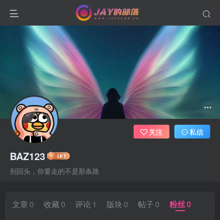
关注
私信
BAZ123
别回头，你要走的不是那条路
文章
0
收藏
0
评论
1
版块
0
帖子
0
粉丝
0