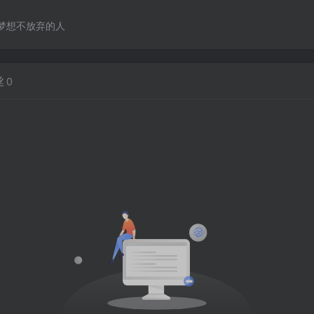
梦想不放弃的人
丝
0