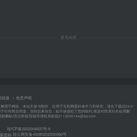
暂无内容
情链接
免责声明
集整理于网络，本站不参与制作，仅用于互联网爱好者学习和研究，请在下载后24小
用于任何商业用途，否则后果自负；如不慎侵犯了您的权利,请及时联系站长处理删
权删帖/违法举报/投稿等请联系邮箱2113590144@qq.com
桂ICP备2022004937号-6
桂公网安备45080202000360号