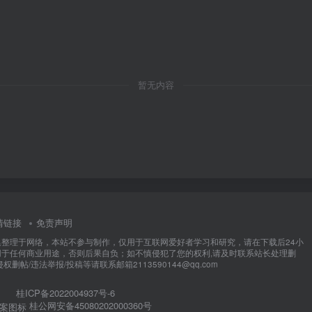
暂无内容
情链接
免责声明
集整理于网络，本站不参与制作，仅用于互联网爱好者学习和研究，请在下载后24小
用于任何商业用途，否则后果自负；如不慎侵犯了您的权利,请及时联系站长处理删
权删帖/违法举报/投稿等请联系邮箱2113590144@qq.com
桂ICP备2022004937号-6
桂公网安备45080202000360号