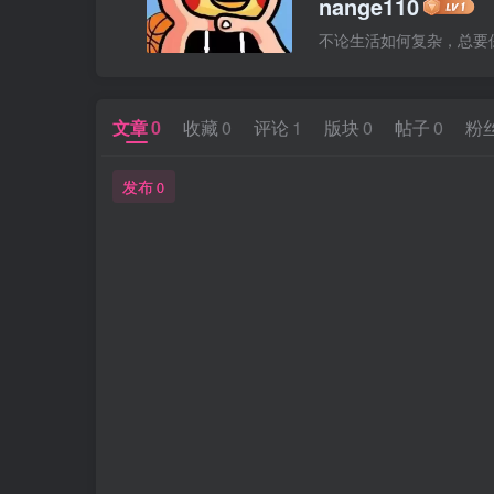
nange110
不论生活如何复杂，总要
文章
0
收藏
0
评论
1
版块
0
帖子
0
粉
发布
0