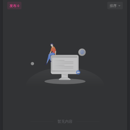
发布
排序
0
暂无内容