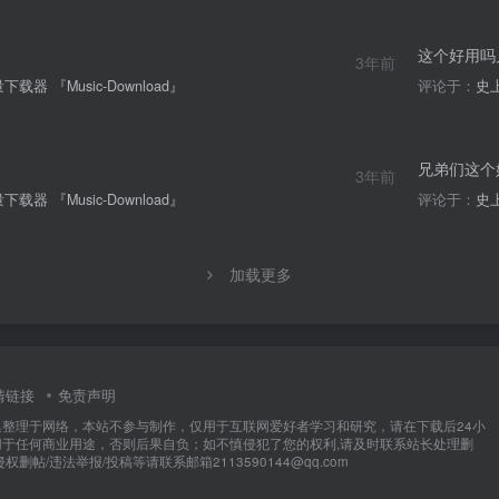
这个好用吗
3年前
器 『Music-Download』
评论于：
史上
兄弟们这个
3年前
器 『Music-Download』
评论于：
史上
加载更多
情链接
免责声明
集整理于网络，本站不参与制作，仅用于互联网爱好者学习和研究，请在下载后24小
用于任何商业用途，否则后果自负；如不慎侵犯了您的权利,请及时联系站长处理删
权删帖/违法举报/投稿等请联系邮箱2113590144@qq.com