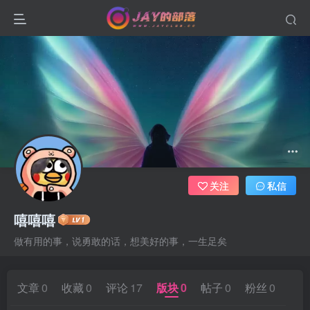
关注
私信
嘻嘻嘻
做有用的事，说勇敢的话，想美好的事，一生足矣
文章
0
收藏
0
评论
17
版块
0
帖子
0
粉丝
0