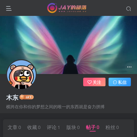
关注
私信
木东
横跨在你和你的梦想之间的唯一的东西就是奋力拼搏
文章
0
收藏
0
评论
1
版块
0
帖子
0
粉丝
0