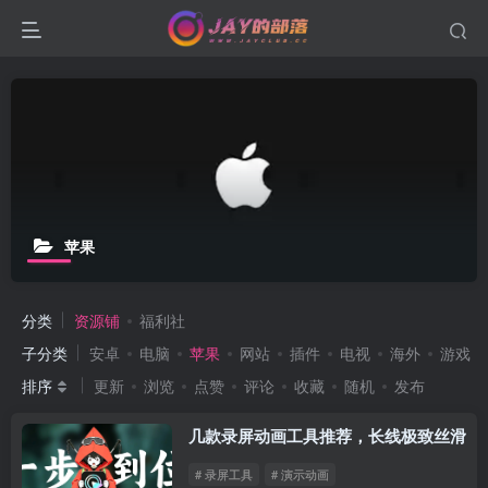
苹果
分类
资源铺
福利社
子分类
安卓
电脑
苹果
网站
插件
电视
海外
游戏
排序
更新
浏览
点赞
评论
收藏
随机
发布
几款录屏动画工具推荐，长线极致丝滑
# 录屏工具
# 演示动画