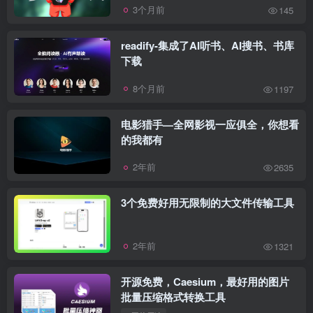
3个月前
145
readify-集成了AI听书、AI搜书、书库
下载
8个月前
1197
电影猎手—全网影视一应俱全，你想看
的我都有
2年前
2635
3个免费好用无限制的大文件传输工具
2年前
1321
开源免费，Caesium，最好用的图片
批量压缩格式转换工具