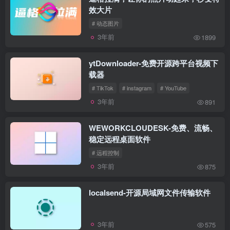
效大片
# 动态图片
3年前
1899
ytDownloader-免费开源跨平台视频下
载器
# TikTok
# instagram
# YouTube
3年前
891
WEWORKCLOUDESK-免费、流畅、
稳定远程桌面软件
# 远程控制
3年前
875
localsend-开源局域网文件传输软件
3年前
575