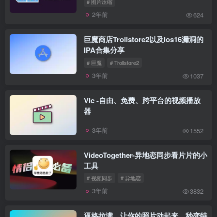
# 图片压缩
2年前
624
巨魔商店Trollstore2以及ios16漏洞的
IPA合集分享
# 巨魔
# Trollstore2
3年前
1037
Vlc -自由、免费、跨平台的视频播放
器
3年前
1552
VideoTogether-异地恋同步看片片的小
工具
# 视频同步
# 异地恋
3年前
3832
逼格拉满，让你的照片动起来，秒变特