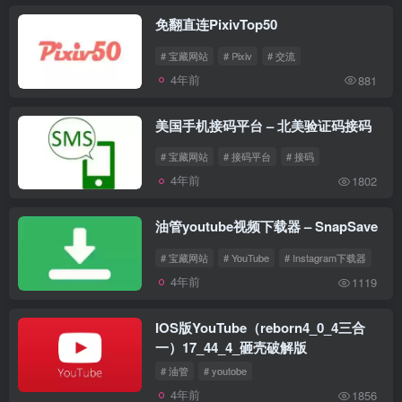
免翻直连PixivTop50
# 宝藏网站
# Pixiv
# 交流
4年前
881
美国手机接码平台 – 北美验证码接码
# 宝藏网站
# 接码平台
# 接码
4年前
1802
油管youtube视频下载器 – SnapSave
# 宝藏网站
# YouTube
# Instagram下载器
4年前
1119
IOS版YouTube（reborn4_0_4三合
一）17_44_4_砸壳破解版
# 油管
# youtobe
4年前
1856