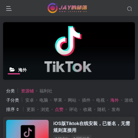
海外
分类
资源铺
福利社
子分类
安卓
电脑
苹果
网站
插件
电视
海外
游戏
排序
更新
浏览
点赞
评论
收藏
随机
发布
iOS版Tiktok在线安装，已签名，无需
规则直接用
# TikTok
# 国际抖音