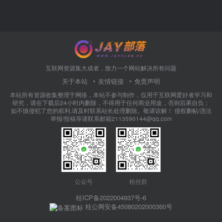
互联网资源集大成者，致力一个网站解决所有问题
关于本站
友情链接
免责声明
本站所有资源收集整理于网络，本站不参与制作，仅用于互联网爱好者学习和
研究，请在下载后24小时内删除，不得用于任何商业用途，否则后果自负；
如不慎侵犯了您的权利,请及时联系站长处理删除。敬请谅解！ 侵权删帖/违法
举报/投稿等请联系邮箱2113590144@qq.com
公众号
粉丝群
桂ICP备2022004937号-6
桂公网安备45080202000360号