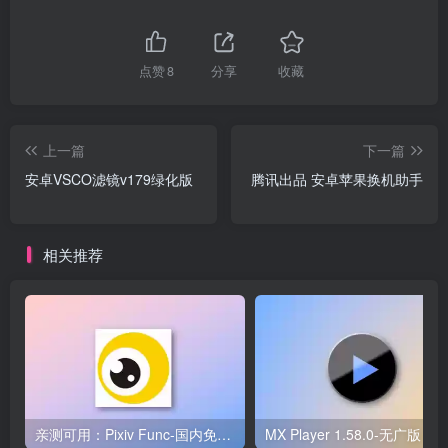
点赞
8
分享
收藏
上一篇
下一篇
安卓VSCO滤镜v179绿化版
腾讯出品 安卓苹果换机助手
相关推荐
亲测可用：Pixiv Func-国内免翻使用Pixiv，多账号切换（支持R18）