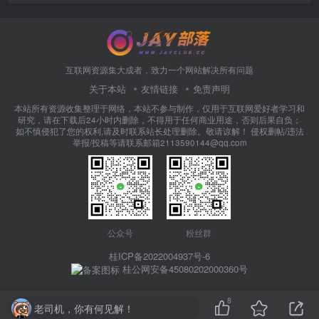
互联网资源集大成者，致力一个网站解决所有问题
关于本站
友情链接
免责声明
本站所有资源收集整理于网络，本站不参与制作，仅用于互联网爱好者学习和
研究，请在下载后24小时内删除，不得用于任何商业用途，否则后果自负；
如不慎侵犯了您的权利,请及时联系站长处理删除。敬请谅解！ 侵权删帖/违法
举报/投稿等请联系邮箱2113590144@qq.com
公众号
粉丝群
桂ICP备2022004937号-6
桂公网安备45080202000360号
8
老司机，你有何见解！