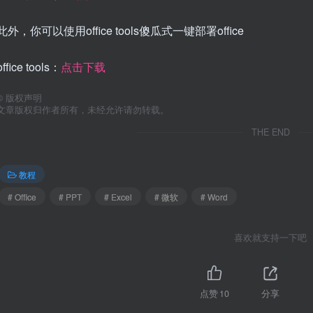
此外，你可以使用office tools傻瓜式一键部署office
office tools：
点击下载
©
版权声明
文章版权归作者所有，未经允许请勿转载。
THE END
教程
# Office
# PPT
# Excel
# 微软
# Word
喜欢就支持一下吧
点赞
10
分享