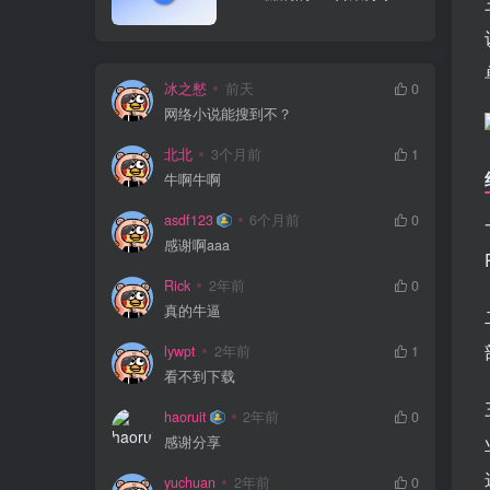
冰之憖
前天
0
网络小说能搜到不？
北北
3个月前
1
牛啊牛啊
asdf123
6个月前
0
感谢啊aaa
Rick
2年前
0
真的牛逼
lywpt
2年前
1
看不到下载
haoruit
2年前
0
感谢分享
yuchuan
2年前
0