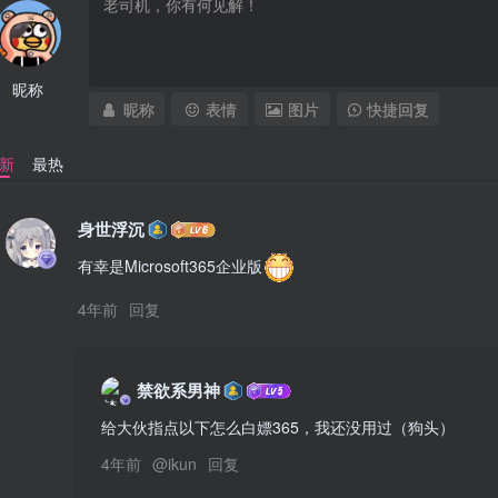
昵称
昵称
表情
图片
快捷回复
新
最热
身世浮沉
有幸是Microsoft365企业版
4年前
回复
禁欲系男神
给大伙指点以下怎么白嫖365，我还没用过（狗头）
4年前
@
ikun
回复