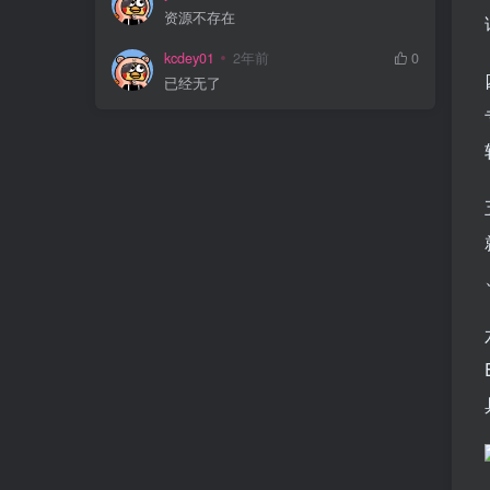
资源不存在
kcdey01
2年前
0
已经无了