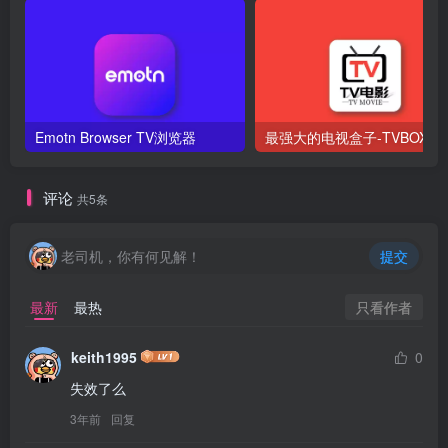
Emotn Browser TV浏览器
最强大的电视盒子-T
评论
共5条
老司机，你有何见解！
提交
只看作者
最新
最热
keith1995
0
失效了么
3年前
回复