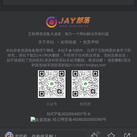
互联网资源集大成者，致力一个网站解决所有问题
关于本站
友情链接
免责声明
本站所有资源收集整理于网络，本站不参与制作，仅用于互联网爱好者学习和
研究，请在下载后24小时内删除，不得用于任何商业用途，否则后果自负；
如不慎侵犯了您的权利,请及时联系站长处理删除。敬请谅解！ 侵权删帖/违法
举报/投稿等请联系邮箱2113590144@qq.com
公众号
粉丝群
桂ICP备2022004937号-6
桂公网安备45080202000360号
20
老司机，你有何见解！