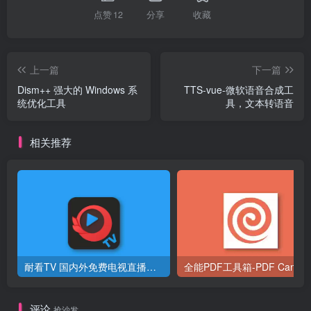
点赞
12
分享
收藏
上一篇
下一篇
Dism++ 强大的 Windows 系
TTS-vue-微软语音合成工
统优化工具
具，文本转语音
相关推荐
耐看TV 国内外免费电视直播软件 v1.0.6
全能PDF
评论
抢沙发