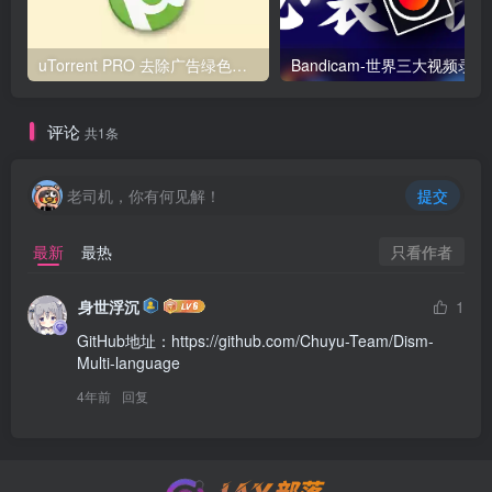
uTorrent PRO 去除广告绿色版-号称全球排名第一的BT下载客户端
Band
评论
共1条
老司机，你有何见解！
提交
只看作者
最新
最热
身世浮沉
1
GitHub地址：https://github.com/Chuyu-Team/Dism-
Multi-language
4年前
回复