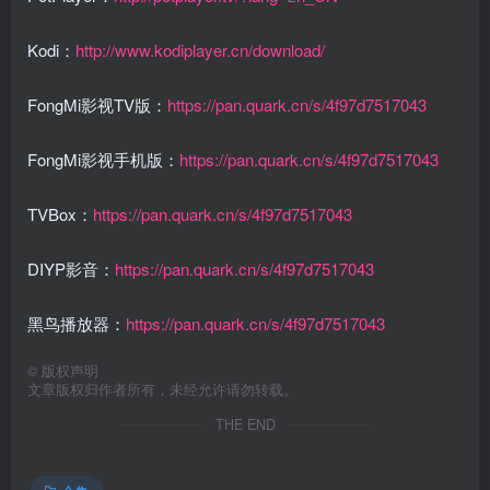
Kodi：
http://www.kodiplayer.cn/download/
FongMi影视TV版：
https://pan.quark.cn/s/4f97d7517043
FongMi影视手机版：
https://pan.quark.cn/s/4f97d7517043
TVBox：
https://pan.quark.cn/s/4f97d7517043
DIYP影音：
https://pan.quark.cn/s/4f97d7517043
黑鸟播放器：
https://pan.quark.cn/s/4f97d7517043
©
版权声明
文章版权归作者所有，未经允许请勿转载。
THE END