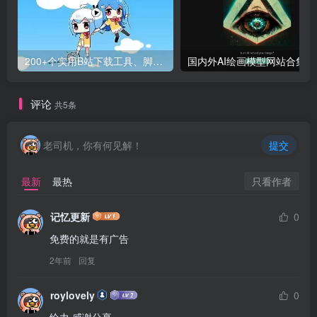
200+个实用B站下载工具、脚本、扩展集合项目
国内外AI绘画模型网站合集
评论
共5条
老司机，你有何见解！
提交
只看作者
最新
最热
记忆更新
0
免费的就是有广告
2年前
回复
roylovely
0