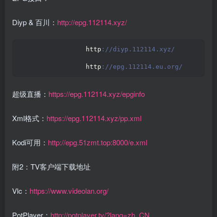
Diyp & 百川：
http://epg.112114.xyz/
                 http
://diyp.112114.xyz/
                 http
://epg.112114.eu.org/ 
超级直播：
https://epg.112114.xyz/epginfo
Xml格式：
https://epg.112114.xyz/pp.xml
Kodi可用：
http://epg.51zmt.top:8000/e.xml
附2：TV客户端下载地址
Vlc：
https://www.videolan.org/
PotPlayer：
http://potplayer.tv/?lang=zh_CN