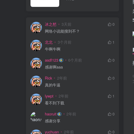
冰之憖
3天前
0
网络小说能搜到不？
北北
3个月前
1
牛啊牛啊
asdf123
6个月前
0
感谢啊aaa
Rick
2年前
0
真的牛逼
lywpt
2年前
1
看不到下载
haoruit
2年前
0
感谢分享
yuchuan
2年前
0