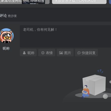
无删减动漫网站-M站 哔咪动漫
无损音乐下载：CANGKUS
评论
抢沙发
昵称
昵称
表情
图片
快捷回复