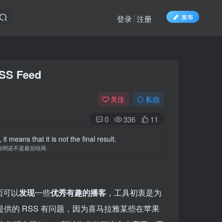
发布
登录
注册
 Feed
关注
私信
0
336
11
t means that it is not the final result.
说明还不是最后结局
面可以
发现
一些
优秀有趣的播客
，工具初衷是为
提供的 RSS 有问题，因为喜马拉雅某些在苹果