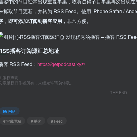
播客中的节目经常出现重复单集，收听过得节目单集再次出现在未
来抓取节目更新，并转为 RSS Feed。使用 iPhone Safari / 
字
，
即可添加订阅到播客应用
，非常方便。
RSS播客订阅源汇总地址
播客 RSS Feed：
https://getpodcast.xyz/
©
版权声明
文章版权归作者所有，未经允许请勿转载。
THE END
网站
# 宝藏网站
# 播客
# Feed