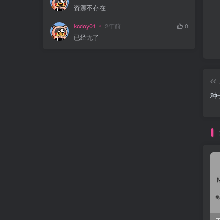
资源不存在
kcdey01
2年前
0
已经无了
种子