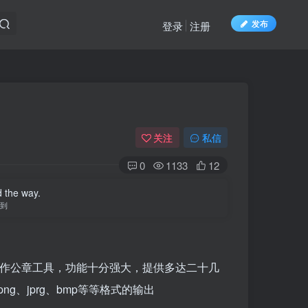
发布
登录
注册
关注
私信
0
1133
12
d the way.
到
制作公章工具，功能十分强大，提供多达二十几
g、jprg、bmp等等格式的输出