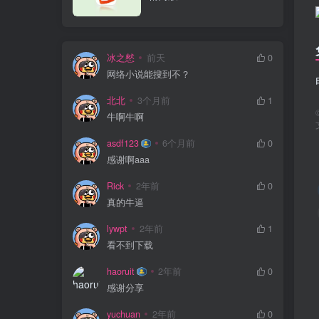
冰之憖
前天
0
网络小说能搜到不？
北北
3个月前
1
牛啊牛啊
asdf123
6个月前
0
感谢啊aaa
Rick
2年前
0
真的牛逼
lywpt
2年前
1
看不到下载
haoruit
2年前
0
感谢分享
yuchuan
2年前
0