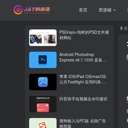
首页
资源铺
首
PSDrepo-纯粹的PSD文件素
材网站
Android Photoshop
Express v8.7.1035 直装高
级版
苹果 iOS/iPad OS/macOS
公共Testflight 应用列表-
Awesome Testflight App
List
抖音快手短视频去水印捷径
搜狗输入法PC版 去除广告
精简版