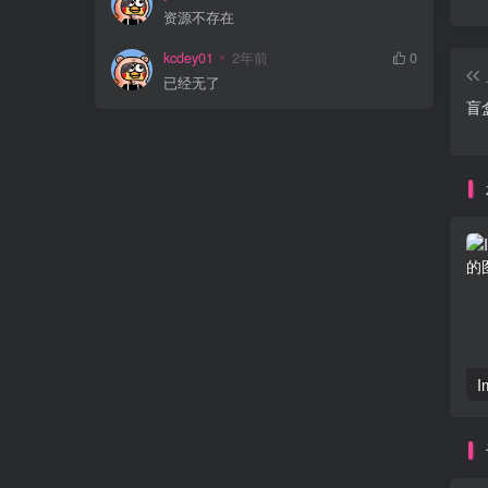
资源不存在
kcdey01
2年前
0
已经无了
盲