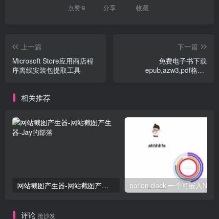
点赞
9
分享
收藏
上一篇
下一篇
Microsoft Store应用商店程
免费电子书下载
序离线安装包提取工具
epub,azw3,pdf格式-
LoreFree
相关推荐
网站截图产生器-网站截图产生器
no
评论
抢沙发