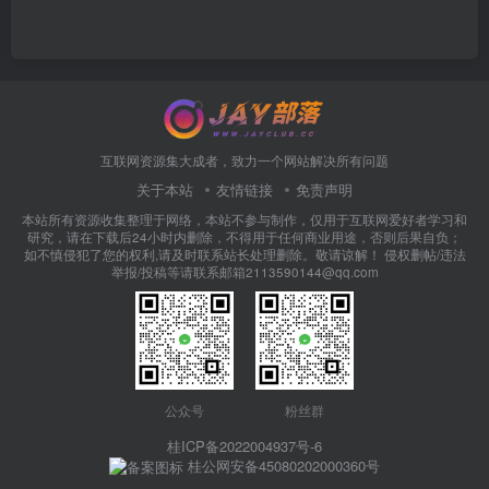
互联网资源集大成者，致力一个网站解决所有问题
关于本站
友情链接
免责声明
本站所有资源收集整理于网络，本站不参与制作，仅用于互联网爱好者学习和
研究，请在下载后24小时内删除，不得用于任何商业用途，否则后果自负；
如不慎侵犯了您的权利,请及时联系站长处理删除。敬请谅解！ 侵权删帖/违法
举报/投稿等请联系邮箱2113590144@qq.com
公众号
粉丝群
桂ICP备2022004937号-6
桂公网安备45080202000360号