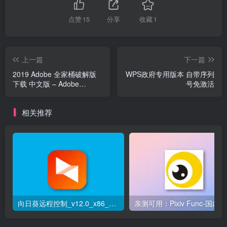
点赞
15
分享
收藏
1
上一篇
下一篇
2019 Adobe 全家桶破解版
WPS政府专用版本 自带序列
下载 中文版 – Adobe
号免激活
software download
相关推荐
向日葵远程控制_v12.0_x86_单文件便携版（支持PE）V5
亲测