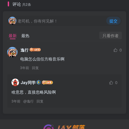
评论
共2条
老司机，你有何见解！
提交
只看作者
最新
最热
逸行
0
电脑怎么信任方格音乐啊
3年前
回复
Jay同学
0
啥意思，直接忽略风险啊
3年前
@
逸行
回复