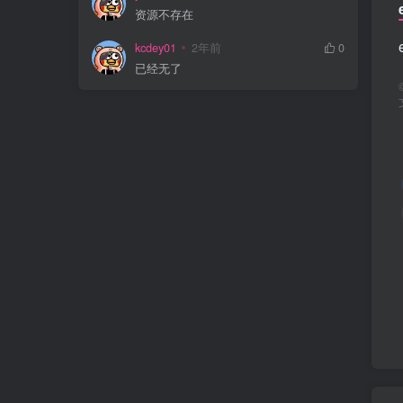
资源不存在
kcdey01
2年前
0
已经无了