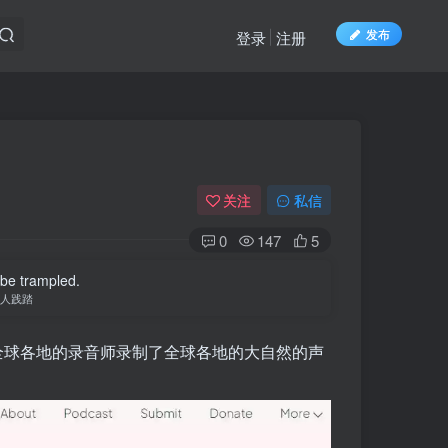
发布
登录
注册
关注
私信
0
147
5
 be trampled.
人践踏
来自全球各地的录音师录制了全球各地的大自然的声