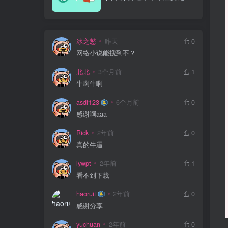
冰之憖
昨天
0
网络小说能搜到不？
北北
3个月前
1
牛啊牛啊
asdf123
6个月前
0
感谢啊aaa
Rick
2年前
0
真的牛逼
lywpt
2年前
1
看不到下载
haoruit
2年前
0
感谢分享
yuchuan
2年前
0