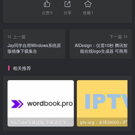
点赞
5
分享
收藏
1
上一篇
下一篇
Jay同学自用Windows系统原
AIDesign：仅需10秒 腾讯智
版镜像下载集合
能在线logo生成器 可商用
相关推荐
YouTube字幕提取 字幕语言学习工具 – Wordbook Pro
iptv-org：全球29