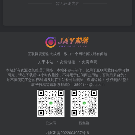
暂无评论内容
互联网资源集大成者，致力一个网站解决所有问题
关于本站
友情链接
免责声明
本站所有资源收集整理于网络，本站不参与制作，仅用于互联网爱好者学习和
研究，请在下载后24小时内删除，不得用于任何商业用途，否则后果自负；
如不慎侵犯了您的权利,请及时联系站长处理删除。敬请谅解！ 侵权删帖/违法
举报/投稿等请联系邮箱2113590144@qq.com
公众号
粉丝群
桂ICP备2022004937号-6