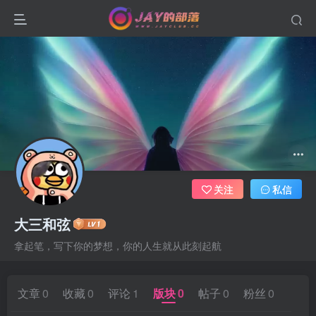
关注
私信
大三和弦
拿起笔，写下你的梦想，你的人生就从此刻起航
文章
0
收藏
0
评论
1
版块
0
帖子
0
粉丝
0