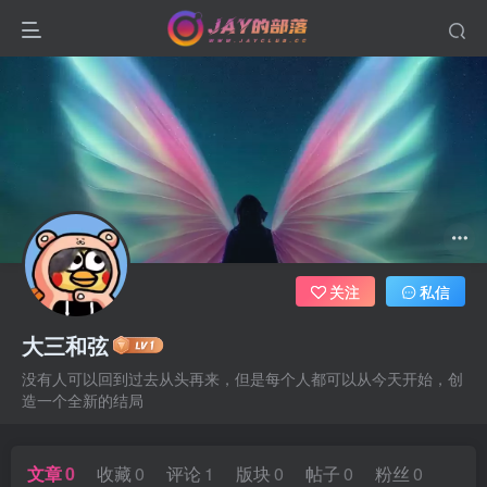
关注
私信
大三和弦
没有人可以回到过去从头再来，但是每个人都可以从今天开始，创
造一个全新的结局
文章
0
收藏
0
评论
1
版块
0
帖子
0
粉丝
0