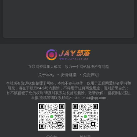
互联网资源集大成者，致力一个网站解决所有问题
关于本站
友情链接
免责声明
本站所有资源收集整理于网络，本站不参与制作，仅用于互联网爱好者学习和
研究，请在下载后24小时内删除，不得用于任何商业用途，否则后果自负；
如不慎侵犯了您的权利,请及时联系站长处理删除。敬请谅解！ 侵权删帖/违法
举报/投稿等请联系邮箱2113590144@qq.com
公众号
粉丝群