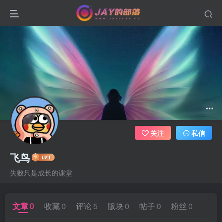
关注
私信
飞鸟
失败只是成长的课堂
文章
0
收藏
0
评论
5
版块
0
帖子
0
粉丝
0