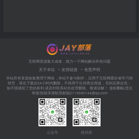
互联网资源集大成者，致力一个网站解决所有问题
关于本站
友情链接
免责声明
本站所有资源收集整理于网络，本站不参与制作，仅用于互联网爱好者学习和
研究，请在下载后24小时内删除，不得用于任何商业用途，否则后果自负；
如不慎侵犯了您的权利,请及时联系站长处理删除。敬请谅解！ 侵权删帖/违法
举报/投稿等请联系邮箱2113590144@qq.com
公众号
粉丝群