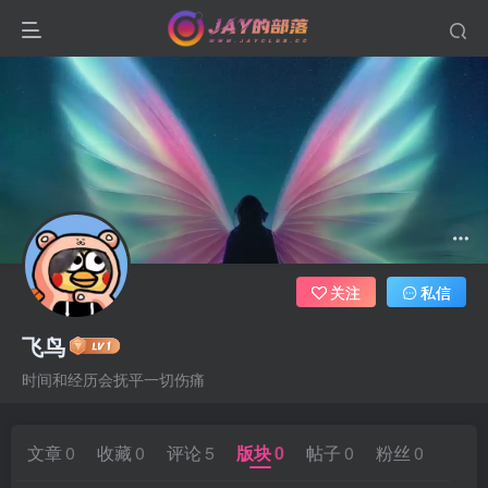
关注
私信
飞鸟
时间和经历会抚平一切伤痛
文章
0
收藏
0
评论
5
版块
0
帖子
0
粉丝
0