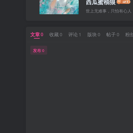
西瓜蜜柚狼
世上无难事，只怕有心人
文章
0
收藏
0
评论
1
版块
0
帖子
0
粉
发布
0