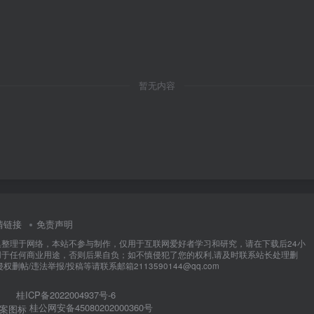
暂无内容
情链接
免责声明
集整理于网络，本站不参与制作，仅用于互联网爱好者学习和研究，请在下载后24小
用于任何商业用途，否则后果自负；如不慎侵犯了您的权利,请及时联系站长处理删
权删帖/违法举报/投稿等请联系邮箱2113590144@qq.com
桂ICP备2022004937号-6
桂公网安备45080202000360号