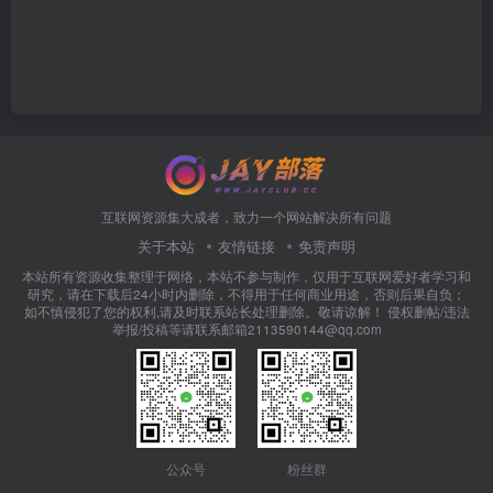
互联网资源集大成者，致力一个网站解决所有问题
关于本站
友情链接
免责声明
本站所有资源收集整理于网络，本站不参与制作，仅用于互联网爱好者学习和
研究，请在下载后24小时内删除，不得用于任何商业用途，否则后果自负；
如不慎侵犯了您的权利,请及时联系站长处理删除。敬请谅解！ 侵权删帖/违法
举报/投稿等请联系邮箱2113590144@qq.com
公众号
粉丝群