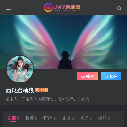
关注
私信
西瓜蜜柚狼
很多人一开始为了梦想而忙，后来忙得忘了梦想
文章
0
收藏
0
评论
1
版块
0
帖子
0
粉丝
0