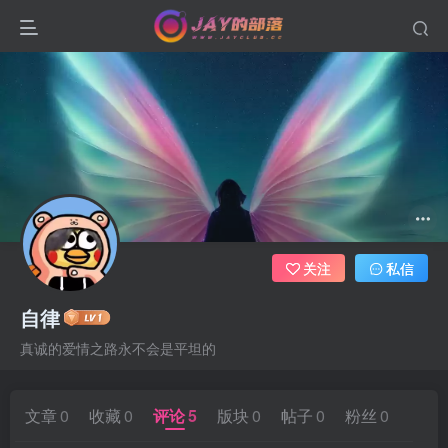
关注
私信
自律
真诚的爱情之路永不会是平坦的
文章
0
收藏
0
评论
5
版块
0
帖子
0
粉丝
0