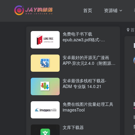
首页
资源铺
首
免费电子书下载
epub,azw3,pdf格式-
LoreFree
安卓最好的开源无广漫画
APP-异次元2.4.0（附图源合
集）
安卓最强多线程下载器-
ADM 专业版 14.0.21
免费在线图片批量处理工具
imagesTool
文库下载器