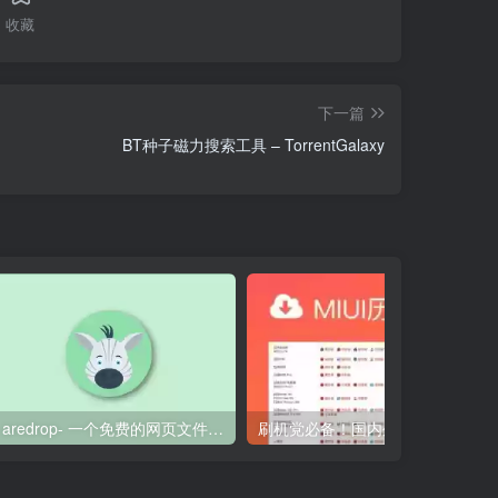
收藏
下一篇
BT种子磁力搜索工具 – TorrentGalaxy
aredrop- 一个免费的网页文件传输应用程序
刷机党必备！国内外各MIUI历史版本下载/MIUI历史版本刷机包大全