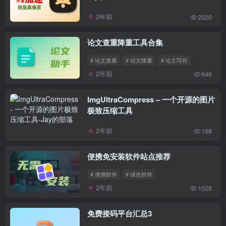
2年前
2020
论文查重降重工具合集
# 论文查重
# 论文降重
# 论文写作
2年前
646
ImgUltraCompress – 一个开源的图片
极致压缩工具
2年前
198
便携免安装软件站点推荐
# 便携软件
# 绿色软件
2年前
1028
免费接码平台汇总3