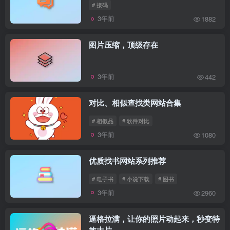
# 接码
3年前
1882
图片压缩，顶级存在
3年前
442
对比、相似查找类网站合集
# 相似品
# 软件对比
3年前
1080
优质找书网站系列推荐
# 电子书
# 小说下载
# 图书
3年前
2960
逼格拉满，让你的照片动起来，秒变特
效大片